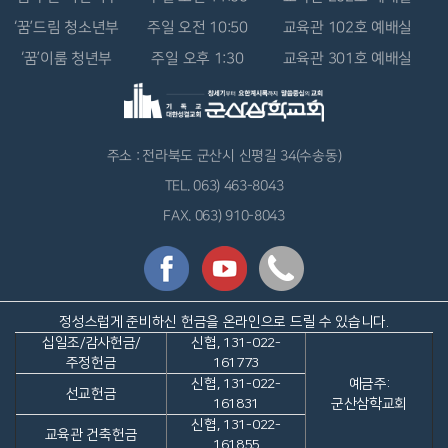
‘꿈’드림 청소년부
주일 오전 10:50
교육관 102호 예배실
‘꿈’이룸 청년부
주일 오후 1:30
교육관 301호 예배실
주소 : 전라북도 군산시 신평길 34(수송동)
TEL. 063) 463-8043
FAX. 063) 910-8043
정성스럽게 준비하신 헌금을 온라인으로 드릴 수 있습니다.
십일조/감사헌금/
신협, 131-022-
주정헌금
161773
신협, 131-022-
예금주:
선교헌금
161831
군산삼학교회
신협, 131-022-
교육관 건축헌금
161855