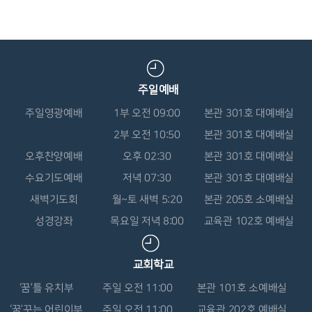
주일예배
주일영광예배
1부 오전 09:00
본관 301호 대예배실
2부 오전 10:50
본관 301호 대예배실
오후찬양예배
오후 02:30
본관 301호 대예배실
수요기도예배
저녁 07:30
본관 301호 대예배실
새벽기도회
월~토 새벽 5:20
본관 205호 소예배실
성경강좌
목요일 저녁 8:00
교육관 102호 예배실
교회학교
‘꿈’틀 유치부
주일 오전 11:00
본관 101호 소예배실
‘꿈’꾸는 어린이부
주일 오전 11:00
교육관 202호 예배실