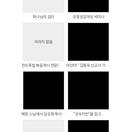
하나님의 섭리
성결섬김마당 세미나
이미지 없음
Views
Views
전도폭발 복음제시 전문(완결판)
미얀마 " 김동욱 선교사 가정 " 에서 온 3월 기도편지
Views
Views
혜경 스님에서 김성화 목사로 - 신앙간증
"성숙자반"을 읽고...