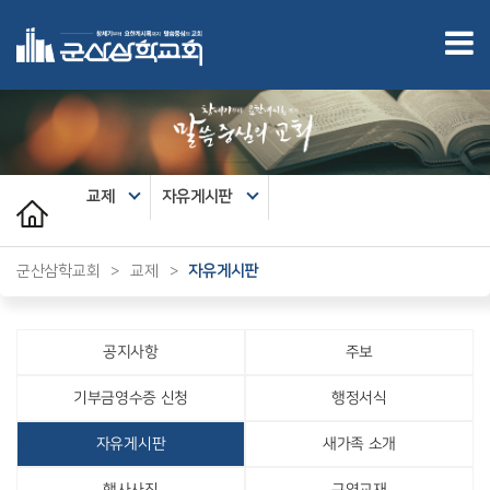
교제
자유게시판
군산삼학교회
>
교제
>
자유게시판
공지사항
주보
기부금영수증 신청
행정서식
자유게시판
새가족 소개
행사사진
구역교재