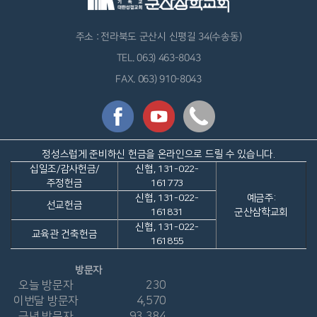
주소 : 전라북도 군산시 신평길 34(수송동)
TEL. 063) 463-8043
FAX. 063) 910-8043
정성스럽게 준비하신 헌금을 온라인으로 드릴 수 있습니다.
십일조/감사헌금/
신협, 131-022-
주정헌금
161773
신협, 131-022-
예금주:
선교헌금
161831
군산삼학교회
신협, 131-022-
교육관 건축헌금
161855
방문자
오늘 방문자
230
이번달 방문자
4,570
금년 방문자
93,384