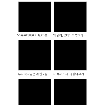
Views
Views
"스쿠르테이프의 편지"를 읽고...
"청년아, 울더라도 뿌려야 한다"를 읽고...
Views
Views
"우리 목사님은 왜 설교를 못할까?"를 읽고...
CS 루이스의 "영광의 무게"를 읽고
Views
Views