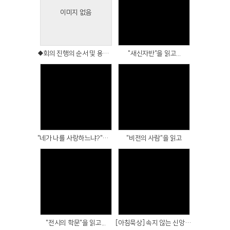
이미지 없음
Views
Views
◆회의 진행의 순서 및 용어◆
"새신자반"을 읽고...
Views
Views
"네가 나를 사랑하느냐?"를 읽고
"비전의 사람"을 읽고
Views
Views
"전시의 학문"을 읽고...
[아침묵상] 속지 않는 신앙생활