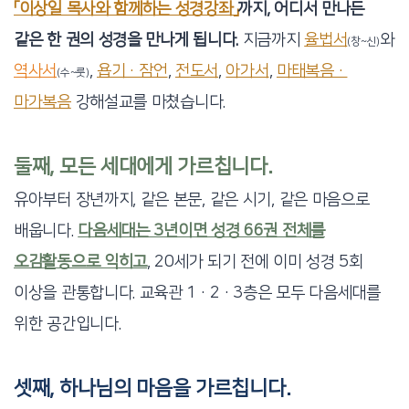
「이상일 목사와 함께하는 성경강좌」
까지, 어디서 만나든
같은 한 권의 성경을 만나게 됩니다.
지금까지
율법서
와
(창~신)
역사서
,
욥기·잠언
,
전도서
,
아가서
,
마태복음·
(수~룻)
마가복음
강해설교를 마쳤습니다.
둘째, 모든 세대에게 가르칩니다.
유아부터 장년까지, 같은 본문, 같은 시기, 같은 마음으로
배웁니다.
다음세대는 3년이면 성경 66권 전체를
오감활동으로 익히고
, 20세가 되기 전에 이미 성경 5회
이상을 관통합니다. 교육관 1·2·3층은 모두 다음세대를
위한 공간입니다.
셋째, 하나님의 마음을 가르칩니다.