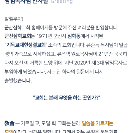
담임목사님 인사말
Greeting
할렐루야!
군산삼학교회 홈페이지를 방문해 주신 여러분을 환영합니다.
군산삼학교회
는 1971년 군산시
삼학동
에서 시작된
"
기독교대한성결교회
"
소속의 교회입니다. 류순득 목사님이 일곱
명의 가족으로 시작하셨고, 류은택 원로목사님이 21년간 묵묵히
다져 오신 이 거룩한 토양 위에, 지난 2020년 제 3대 담임목사로
부임하게 되었습니다. 저는 단 하나의 질문에서 다시
출발했습니다.
"교회는 본래 무엇을 하는 곳인가?"
敎會
— 가르칠 교, 모일 회. 교회는 본래
말씀을 가르치는
모임
이라고, 성경은 말합니다. 그래서 저는 본질을 붙들기로