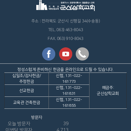
주소 : 전라북도 군산시 신평길 34(수송동)
TEL. 063) 463-8043
FAX. 063) 910-8043
정성스럽게 준비하신 헌금을 온라인으로 드릴 수 있습니다.
십일조/감사헌금/
신협, 131-022-
주정헌금
161773
신협, 131-022-
예금주:
선교헌금
161831
군산삼학교회
신협, 131-022-
교육관 건축헌금
161855
방문자
오늘 방문자
39
이번달 방문자
4,713