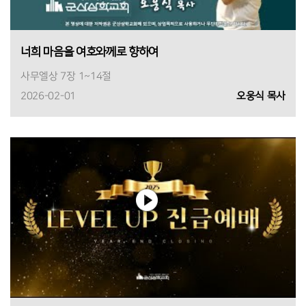
너희 마음을 여호와께로 향하여
사무엘상 7장 1~14절
2026-02-01
오웅식 목사