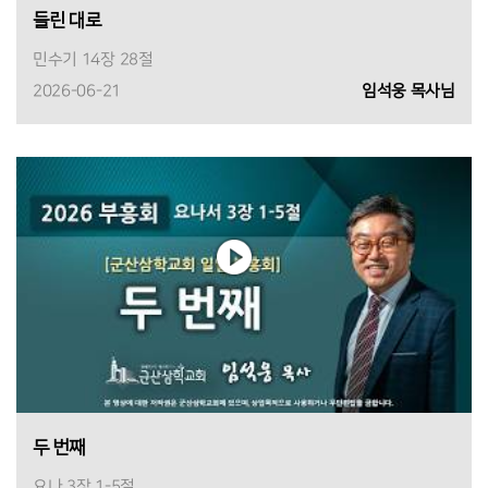
들린 대로
민수기 14장 28절
2026-06-21
임석웅 목사님
두 번째
요나 3장 1-5절