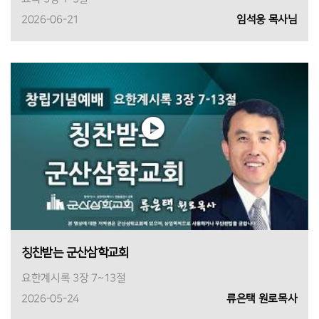
2026-06-21
임석웅 목사님
칭찬받는 군산삼학교회
요한계시록 3장 7~13절
2026-05-24
류은택 원로목사