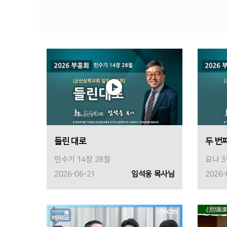
들린 대로
두 번
민수기 14장 28절
요나 3
2026-06-21
임석웅 목사님
2026-