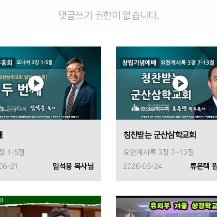
댓글쓰기 권한이 없습니다.
째
칭찬받는 군산삼학교회
장 1-5절
요한계시록 3장 7~13절
06-21
임석웅 목사님
2026-05-24
류은택 