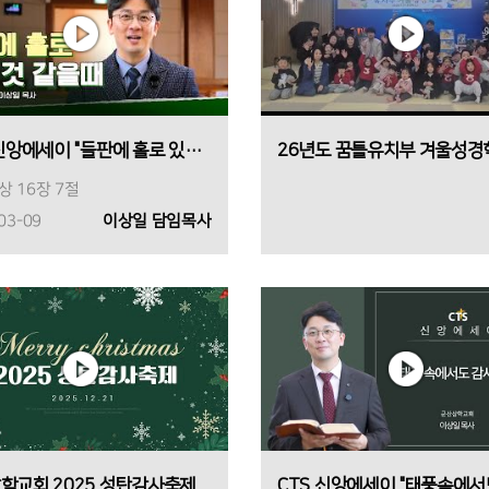
CTS 신앙에세이 "들판에 홀로 있는 것 같을때"
 16장 7절
03-09
이상일 담임목사
학교회 2025 성탄감사축제