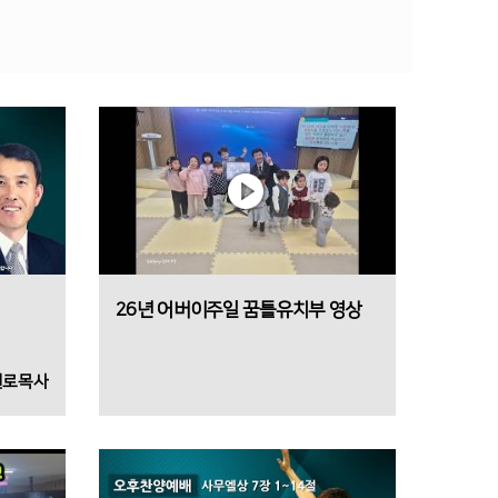
26년 어버이주일 꿈틀유치부 영상
원로목사